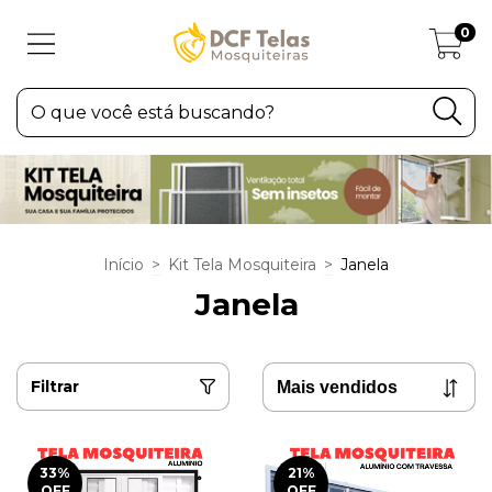
0
Início
>
Kit Tela Mosquiteira
>
Janela
Janela
Filtrar
33
%
21
%
OFF
OFF