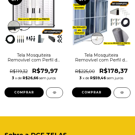
Tela Mosquiteira
Tela Mosquiteira
Removível com Perfil de
Removível com Perfil de
Alumínio - BRANCO ou
Alumínio - BRANCO ou
PRETO
PRETO até 2 Metros de
R$79,97
R$178,37
R$119,32
R$225,00
comprimento
3
x de
R$26,66
sem juros
3
x de
R$59,46
sem juros
COMPRAR
COMPRAR
Sobre a DCF TELAS